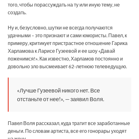
того, чтобы порассуждать на ту или иную тему, не
создать.
Ну и, безусловно, шутки не всегда получаются
удачными – это признают и сами юмористы. Павел, к
примеру, критикует пристрастное отношение Гарика
Харламова к Ларисе Гузеевой и ее шоу «Давай
поженимся!». Как известно, Харламов постоянно и
довольно зло высмеивает 62-летнюю телеведущую.
«Лучше Гузеевой никого нет. Все
отстаньте от нее!», — заявил Воля.
Павел Воля рассказал, куда тратит все заработанные
деньги. По словам артиста, все его гонорары уходят
на жену.