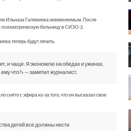
али Ильназа Галявиева невменяемым. После
 психиатрическую больницу в СИЗО-2.
ева теперь будут лечить.
жет, и чаще. Я экономлю на обедах и ужинах,
а ему что?» — заметил журналист.
о снято с эфира из-за того, что он высказал свое
йства детей все должны нести