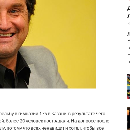
Ш
3
Д
Б
в
Н
н
ельбу в гимназии 175 в Казани, в результате чего
тей, более 20 человек пострадали. На допросе после
у, потому что всех ненавидит и хотел, чтобы все