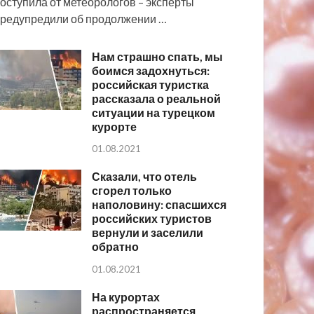
оступила от метеорологов – эксперты
редупредили об продолжении …
Нам страшно спать, мы
боимся задохнуться:
российская туристка
рассказала о реальной
ситуации на турецком
курорте
01.08.2021
Сказали, что отель
сгорел только
наполовину: спасшихся
российских туристов
вернули и заселили
обратно
01.08.2021
На курортах
распространяется