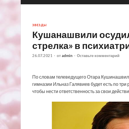
ЗВЕЗДЫ
Кушанашвили осудил
стрелка» в психиатр
26.07.2021
-
от
admin
-
Оставьте комментарий
По словам телеведущего Отара Кушинашвили
гимназии Ильназ Галявиев будет есть по три р
чтобы нести ответственность за свои действи