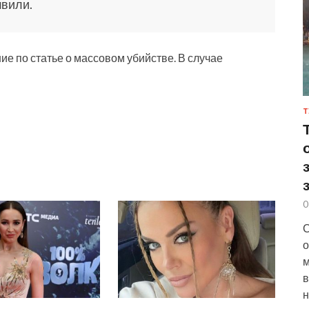
швили.
е по статье о массовом убийстве. В случае
Т
0
С
о
м
в
н