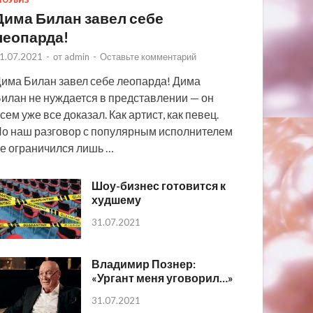
ОУБИЗ
Дима Билан завел себе
леопарда!
1.07.2021
-
от
admin
-
Оставьте комментарий
има Билан завел себе леопарда! Дима
илан не нуждается в представлении — он
сем уже все доказал. Как артист, как певец.
о наш разговор с популярным исполнителем
е ограничился лишь …
Шоу-бизнес готовится к
худшему
31.07.2021
Владимир Познер:
«Ургант меня уговорил…»
31.07.2021