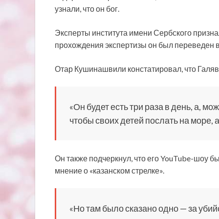
узнали, что он бог.
Эксперты института имени Сербского призн
прохождения экспертизы он был переведен в
Отар Кушинашвили констатировал, что Галяви
«Он будет есть три раза в день, а, мо
чтобы своих детей послать на море, 
Он также подчеркнул, что его YouTube-шоу был
мнение о «казанском стрелке».
«Но там было сказано одно — за уби