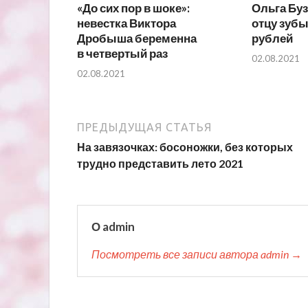
«До сих пор в шоке»:
Ольга Буз
невестка Виктора
отцу зубы
Дробыша беременна
рублей
в четвертый раз
02.08.2021
02.08.2021
ПРЕДЫДУЩАЯ СТАТЬЯ
На завязочках: босоножки, без которых
трудно представить лето 2021
О admin
Посмотреть все записи автора admin →