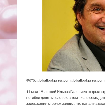
Фото: globallookpress.comgloballookpress.com
11 мая 19-летний Ильназ Галявиев открыл стр
погибли девять человек, в том числе семь де
задержания стрелок заявил, что напал на школ