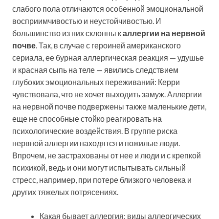
слабого пола отличаются особенной эмоциональной
восприимчивостью и неустойчивостью. И
большинство из них склонны к
аллергии на нервной
почве
. Так, в случае с героиней американского
сериала, ее бурная аллергическая реакция — удушье
и красная сыпь на теле — явились следствием
глубоких эмоциональных переживаний: Керри
чувствовала, что не хочет выходить замуж. Аллергии
на нервной почве подвержены также маленькие дети,
еще не способные стойко реагировать на
психологические воздействия. В группе риска
нервной аллергии находятся и пожилые люди.
Впрочем, не застрахованы от нее и люди и с крепкой
психикой, ведь и они могут испытывать сильный
стресс, например, при потере близкого человека и
других тяжелых потрясениях.
Какая бывает аллергия: виды аллергических