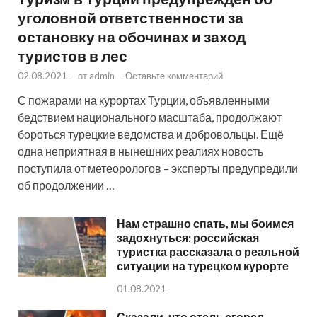
уголовной ответственности за
остановку на обочинах и заход
туристов в лес
02.08.2021
-
от
admin
-
Оставьте комментарий
С пожарами на курортах Турции, объявленными
бедствием национального масштаба, продолжают
бороться турецкие ведомства и добровольцы. Ещё
одна неприятная в нынешних реалиях новость
поступила от метеорологов – эксперты предупредили
об продолжении …
Нам страшно спать, мы боимся
задохнуться: российская
туристка рассказала о реальной
ситуации на турецком курорте
01.08.2021
Сказали, что отель сгорел