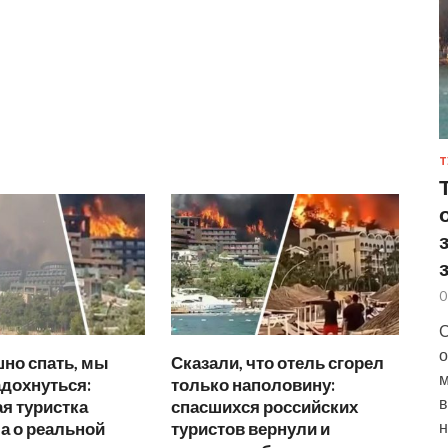
Т
0
С
о
но спать, мы
Сказали, что отель сгорел
м
дохнуться:
только наполовину:
в
я туристка
спасшихся российских
н
а о реальной
туристов вернули и