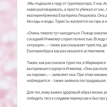
«Мы подошли к гиду от туроператора. У нас An
нами разговаривать, а просто убежал от нас,
екатеринбуженка Екатерина Лешукова. Она до
без еды и воды. Туристы жалуются на гарь и н
«Очень тяжело тут находиться. Пожар охват
соседний Ичмелер сгорел полностью. Всюду г
ситуация», — также рассказывает туристка, д
Екатеринбурга как раз оказался астматиком.
Также, как рассказала туристка, в Мармарис
выгоревшего курорта Ичмелер. «Они располаг
на пароме», — заявляет она. При этом никаки
наблюдается – также заявила пострадавшая.
Для тех, кому важен здоровый образ жизни, 
победить тягу к сладким перекусам и быстро 