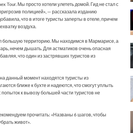
ex Tour. Мы просто хотели улететь домой. Гид не стал с
 пригрозив полицией», — рассказала изданию
бавила, что в итоге туристы заперты в отеле, причем
ехватку воздуха.
ил большую территорию. Мы находимся в Мармарисе, а
арь, нечем дышать. Для астматиков очень опасная
обавляя, что один из застрявших туристов из
е на данный момент находятся туристы из
аются ближе к бухте и надеются, что смогут уплыть
х попыток к вывозу большей части туристов не
рекомендуем прочитать: «Названы 6 шагов, чтобы
убрать живот».