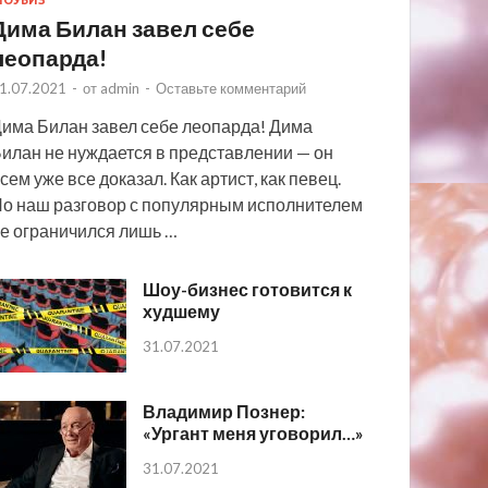
ОУБИЗ
Дима Билан завел себе
леопарда!
1.07.2021
-
от
admin
-
Оставьте комментарий
има Билан завел себе леопарда! Дима
илан не нуждается в представлении — он
сем уже все доказал. Как артист, как певец.
о наш разговор с популярным исполнителем
е ограничился лишь …
Шоу-бизнес готовится к
худшему
31.07.2021
Владимир Познер:
«Ургант меня уговорил…»
31.07.2021