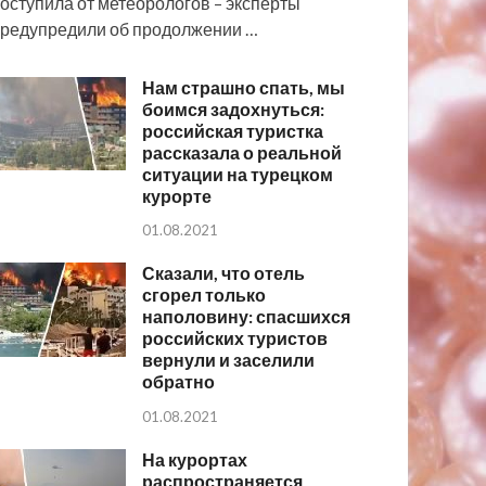
оступила от метеорологов – эксперты
редупредили об продолжении …
Нам страшно спать, мы
боимся задохнуться:
российская туристка
рассказала о реальной
ситуации на турецком
курорте
01.08.2021
Сказали, что отель
сгорел только
наполовину: спасшихся
российских туристов
вернули и заселили
обратно
01.08.2021
На курортах
распространяется