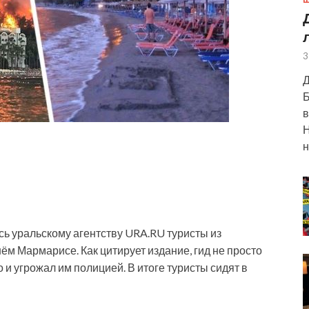
Ш
3
Д
Б
в
Н
н
ь уральскому агентству URA.RU туристы из
ём Мармарисе. Как цитирует издание, гид не просто
о и угрожал им полицией. В итоге туристы сидят в