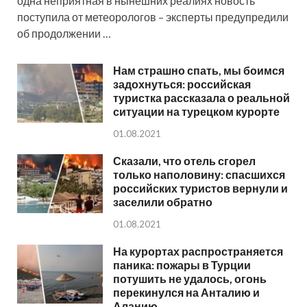
одна неприятная в нынешних реалиях новость
поступила от метеорологов – эксперты предупредили
об продолжении …
Нам страшно спать, мы боимся
задохнуться: российская
туристка рассказала о реальной
ситуации на турецком курорте
01.08.2021
Сказали, что отель сгорел
только наполовину: спасшихся
российских туристов вернули и
заселили обратно
01.08.2021
На курортах распространяется
паника: пожары в Турции
потушить не удалось, огонь
перекинулся на Анталию и
Аланию