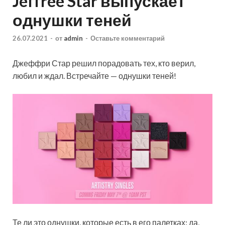
Jeffree Star выпускает
однушки теней
26.07.2021
-
от
admin
-
Оставьте комментарий
Джеффри Стар решил порадовать тех, кто верил,
любил и ждал. Встречайте — однушки теней!
Те ли это однушки, которые есть в его палетках: да,