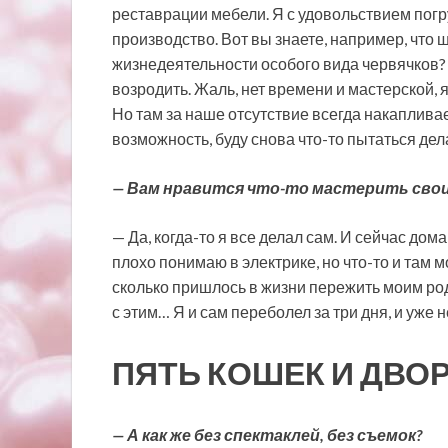
реставрации мебели. Я с удовольствием погр
производство. Вот вы знаете, например, что 
жизнедеятельности особого вида червячков? 
возродить. Жаль, нет времени и мастерской, я
Но там за наше отсутствие всегда накапливае
возможность, буду снова что-то пытаться дел
— Вам нравится что-то мастерить свои
— Да, когда-то я все делал сам. И сейчас дом
плохо понимаю в электрике, но что-то и там м
сколько пришлось в жизни пережить моим род
с этим… Я и сам переболел за три дня, и уже 
ПЯТЬ КОШЕК И ДВО
— А как же без спектаклей, без съемок?