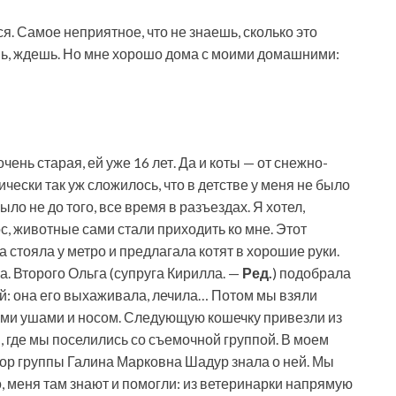
ся. Самое неприятное, что не знаешь, сколько это
шь, ждешь. Но мне хорошо дома с моими домашними:
ень старая, ей уже 16 лет. Да и коты — от снежно-
чески так уж сложилось, что в детстве у меня не было
ло не до того, все время в разъездах. Я хотел,
рос, животные сами стали приходить ко мне. Этот
а стояла у метро и предлагала котят в хорошие руки.
ла. Второго Ольга (супруга Кирилла. —
Ред.
) подобрала
ый: она его выхаживала, лечила… Потом мы взяли
ми ушами и носом. Следующую кошечку привезли из
 где мы поселились со съемочной группой. В моем
тор группы Галина Марковна Шадур знала о ней. Мы
 меня там знают и помогли: из ветеринарки напрямую