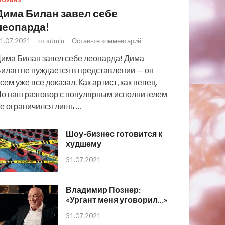
ОУБИЗ
Дима Билан завел себе
леопарда!
1.07.2021
-
от
admin
-
Оставьте комментарий
има Билан завел себе леопарда! Дима
илан не нуждается в представлении — он
сем уже все доказал. Как артист, как певец.
о наш разговор с популярным исполнителем
е ограничился лишь …
Шоу-бизнес готовится к
худшему
31.07.2021
Владимир Познер:
«Ургант меня уговорил…»
31.07.2021