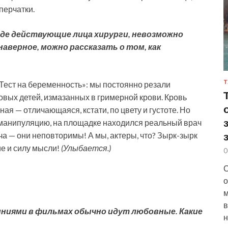
перчатки.
где действующие лица хирурги, невозможно
наверное, можно рассказать о том, как
Т
Тест на беременность»: мы постоянно резали
вых детей, измазанных в гримерной крови. Кровь
ая — отличающаяся, кстати, по цвету и густоте. Но
 манипуляцию, на площадке находился реальный врач
ача — они неповторимы! А мы, актеры, что? Зырк-зырк
е и силу мысли!
(Улыбается.)
0
С
о
м
в
ниями в фильмах обычно идут любовные. Какие
н