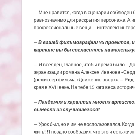
— Мне нравится, когда в сценарии соблюден 
равнозначимо для раскрытия персонажа. А иг
профессиональные вещи — интеллект интерес
— В вашей фильмографии 95 проектов, и 
картине вы бы согласились на маленьку
— Я всеяден, главное, чтобы время было… До
экранизации романа Алексея Иванова «Серд
(режиссер фильма «Движение вверх». —
Ред.
края в XVII веке. На тебе 15 кэгэ веса истор
— Пандемия и карантин многих артистов 
вынесли из случившегося?
— Урок был, но я им не воспользовался. Когда
жить! Я поздно сообразил, что это и есть жиз