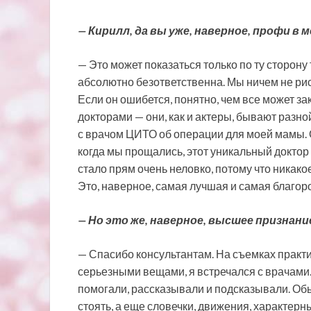
— Кирилл, да вы уже, наверное, профи в
— Это может показаться только по ту сторон
абсолютно безответственна. Мы ничем не ри
Если он ошибется, понятно, чем все может за
докторами — они, как и актеры, бывают разно
с врачом ЦИТО об операции для моей мамы. 
когда мы прощались, этот уникальный доктор 
стало прям очень неловко, потому что никако
Это, наверное, самая лучшая и самая благо
— Но это же, наверное, высшее признани
— Спасибо консультантам. На съемках практи
серьезными вещами, я встречался с врачами. 
помогали, рассказывали и подсказывали. Обыч
стоять, а еще словечки, движения, характер