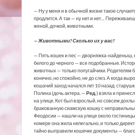
— Ну у меня и в обычной жизни такое случает
продлится. А так — ну нет и нет… Переживае
женой, дочкой, животными.
— Животными? Сколько их у вас?
— Пять кошек и пес — дворняжка-найденыш, оч
белого до черного — все подобранные. Истори
животных — только попугайчики. Родителям бы
конечно, но спокойно, не до слез. А когда вы
кошачий заход начался лет 10 назад: старушк
Полина (дочь актера. —
Ред.
) взяла и принес
на улице. Кот был взрослый, но совсем дохл
бракованную сиамскую кошку с неправильны
Феодосии — нашли на улице около гостиницы,
номере она жила нелегально, и только дирек
тайно выправили кошечке документы — благо,