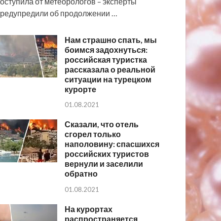
оступила от метеорологов – эксперты
редупредили об продолжении …
Нам страшно спать, мы
боимся задохнуться:
российская туристка
рассказала о реальной
ситуации на турецком
курорте
01.08.2021
Сказали, что отель
сгорел только
наполовину: спасшихся
российских туристов
вернули и заселили
обратно
01.08.2021
На курортах
распространяется