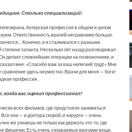
 медицине. Столько специализаций!
у телеэкрана. Актерская профессия в общем и целом
скуем. Ответственность врачей несравнимо больше.
кончится… Конечно, и я сталкивался с разными
й степени таланта. Несколько лет назад разговаривал
Он делает сложнейшие операции на позвоночнике, и
сказал мне: «Спасибо вам за ваш нелегкий труд!» Мне
е сравнение здесь неуместно. Врачи для меня — боги!
родная профессия.
е, когда вас оценил профессионал?
чески всех фильмов, где предстояло заниматься
Все они — и доктора скорой, и хирурги — очень
но же узнаешь не только как держать что-то, где
ные фишечки. Есть очень узнаваемые врачами вещи,