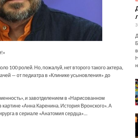
Ш
3
Д
Б
в
и!»
Н
н
о 100 ролей. Но, пожалуй, нет второго такого актера,
рачей — от педиатра в «Клинике усыновления» до
еменность», и завотделением в «Нарисованном
в картине «Анна Каренина. История Вронского». А
ирурга в сериале «Анатомия сердца»…