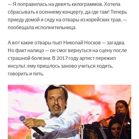
— Я поправилась на девять килограммов. Хотела
сбрасывать к осеннему концерту, да где там! Теперь
приеду домой и сяду на отвары из корейских трав, —
пообещала исполнительница.
А вот какие отвары пьет Николай Носков — загадка.
Но факт налицо — он смог вернуться на сцену после
страшной болезни. В 2017 году артист пережил
инсульт, ему пришлось заново учиться ходить,
говорить и петь.