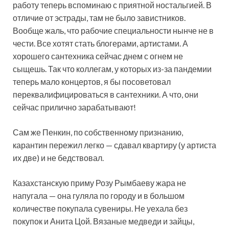
работу теперь вспоминаю с приятной ностальгией. В
отличие от эстрады, там не было завистников.
Вообще жаль, что рабочие специальности нынче не в
чести. Все хотят стать блогерами, артистами. А
хорошего сантехника сейчас днем с огнем не
сыщешь. Так что коллегам, у которых из-за пандемии
теперь мало концертов, я бы посоветовал
переквалифицироваться в сантехники. А что, они
сейчас прилично зарабаты­вают!
Сам же Пенкин, по собственному признанию,
карантин пережил легко — сдавал квартиру (у артиста
их две) и не бедствовал.
Казахстанскую приму Розу Рымбаеву жара не
напугала — она гуляла по городу и в большом
количестве покупала сувениры. Не уехала без
покупок и Анита Цой. Вязаные медведи и зайцы,