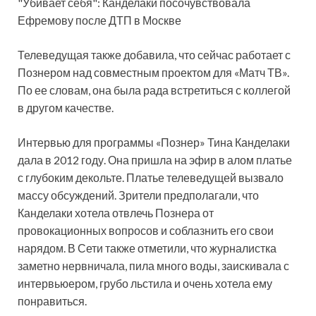
"Убивает себя": Канделаки посочувствовала
Ефремову после ДТП в Москве
Телеведущая также добавила, что сейчас работает с
Познером над совместным проектом для «Матч ТВ».
По ее словам, она была рада встретиться с коллегой
в другом качестве.
Интервью для программы «Познер» Тина Канделаки
дала в 2012 году. Она пришла на эфир в алом платье
с глубоким декольте. Платье телеведущей вызвало
массу обсуждений. Зрители предполагали, что
Канделаки хотела отвлечь Познера от
провокационных вопросов и соблазнить его свои
нарядом. В Сети также отметили, что журналистка
заметно нервничала, пила много воды, заискивала с
интервьюером, грубо льстила и очень хотела ему
понравиться.