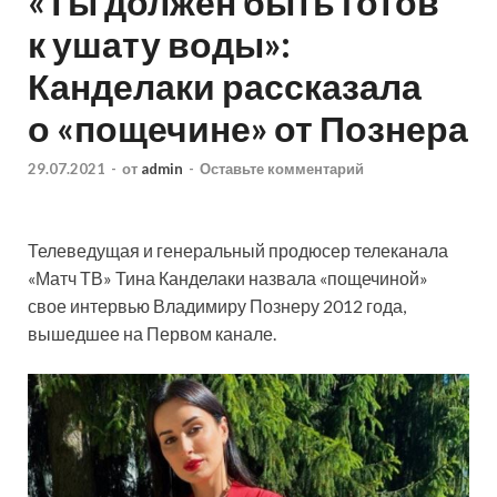
«Ты должен быть готов
к ушату воды»:
Канделаки рассказала
о «пощечине» от Познера
29.07.2021
-
от
admin
-
Оставьте комментарий
Телеведущая и генеральный продюсер телеканала
«Матч ТВ» Тина Канделаки назвала «пощечиной»
свое интервью Владимиру Познеру 2012 года,
вышедшее на Первом канале.