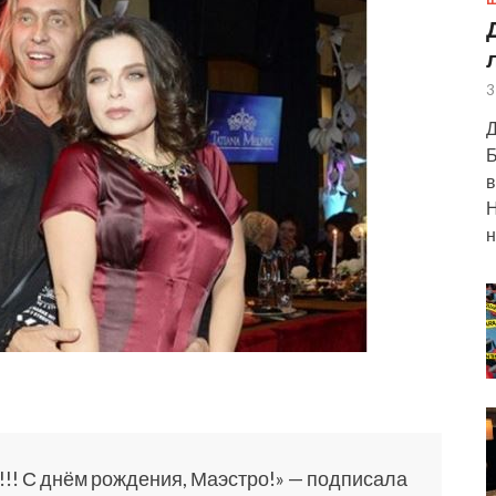
Ш
3
Д
Б
в
Н
н
!! С днём рождения, Маэстро!» — подписала