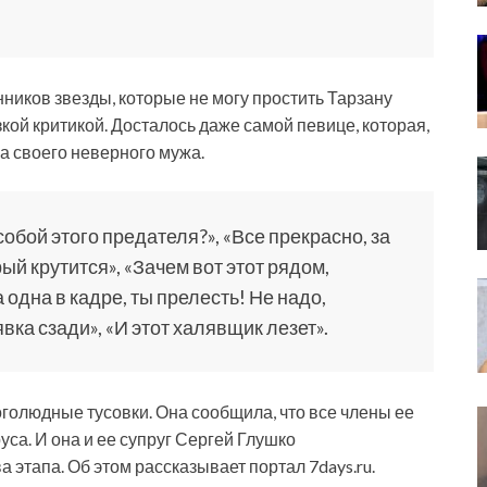
ников звезды, которые не могу простить Тарзану
кой критикой. Досталось даже самой певице, которая,
а своего неверного мужа.
собой этого предателя?», «Все прекрасно, за
й крутится», «Зачем вот этот рядом,
 одна в кадре, ты прелесть! Не надо,
вка сзади», «И этот халявщик лезет».
олюдные тусовки. Она сообщила, что все члены ее
са. И она и ее супруг Сергей Глушко
а этапа. Об этом рассказывает портал 7days.ru.