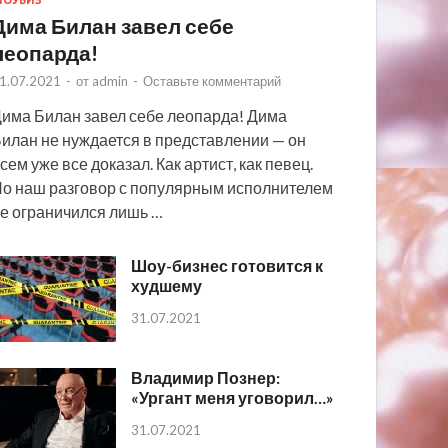
ОУБИЗ
Дима Билан завел себе
леопарда!
1.07.2021
-
от
admin
-
Оставьте комментарий
има Билан завел себе леопарда! Дима
илан не нуждается в представлении — он
сем уже все доказал. Как артист, как певец.
о наш разговор с популярным исполнителем
е ограничился лишь …
Шоу-бизнес готовится к
худшему
31.07.2021
Владимир Познер:
«Ургант меня уговорил…»
31.07.2021