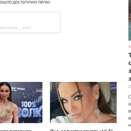
рошло достаточно легко.
koroleva__star)
Т
0
С
о
м
в
н