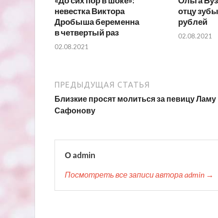
«До сих пор в шоке»:
Ольга Буз
невестка Виктора
отцу зубы
Дробыша беременна
рублей
в четвертый раз
02.08.2021
02.08.2021
ПРЕДЫДУЩАЯ СТАТЬЯ
Близкие просят молиться за певицу Ламу
Сафонову
О admin
Посмотреть все записи автора admin →