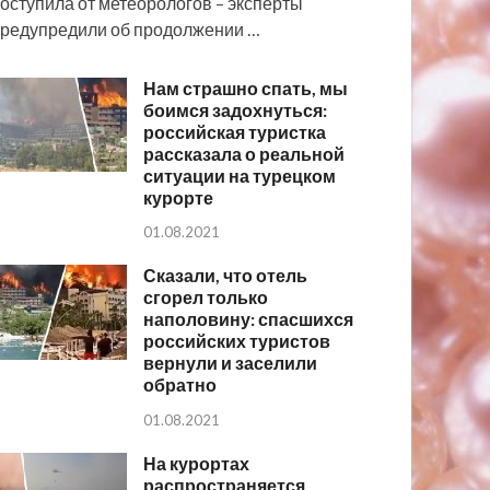
оступила от метеорологов – эксперты
редупредили об продолжении …
Нам страшно спать, мы
боимся задохнуться:
российская туристка
рассказала о реальной
ситуации на турецком
курорте
01.08.2021
Сказали, что отель
сгорел только
наполовину: спасшихся
российских туристов
вернули и заселили
обратно
01.08.2021
На курортах
распространяется