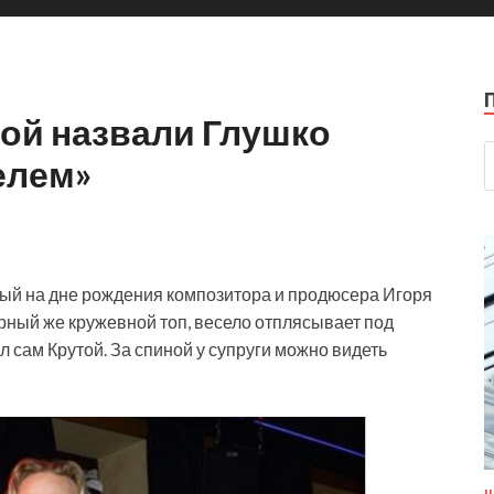
ой назвали Глушко
елем»
ый на дне рождения композитора и продюсера Игоря
ерный же кружевной топ, весело отплясывает под
 сам Крутой. За спиной у супруги можно видеть