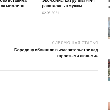
ова вставила
Экс-солистка группы Hi-Fi
п
 за миллион
рассталась с мужем
п
02.08.2021
СЛЕДУЮЩАЯ СТАТЬЯ
Бородину обвинили в издевательстве над
«простыми людьми»