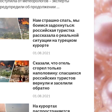
оступила от метеорологов – эксперты
редупредили об продолжении …
Нам страшно спать, мы
боимся задохнуться:
российская туристка
рассказала о реальной
ситуации на турецком
курорте
01.08.2021
Сказали, что отель
сгорел только
наполовину: спасшихся
российских туристов
вернули и заселили
обратно
01.08.2021
На курортах
распространяется