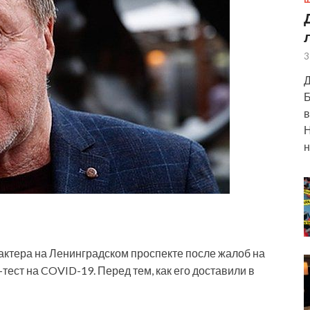
Ш
3
Д
Б
в
Н
н
 актера на Ленинградском проспекте после жалоб на
тест на COVID-19. Перед тем, как его доставили в