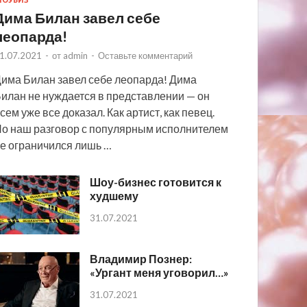
ОУБИЗ
Дима Билан завел себе
леопарда!
1.07.2021
-
от
admin
-
Оставьте комментарий
има Билан завел себе леопарда! Дима
илан не нуждается в представлении — он
сем уже все доказал. Как артист, как певец.
о наш разговор с популярным исполнителем
е ограничился лишь …
Шоу-бизнес готовится к
худшему
31.07.2021
Владимир Познер:
«Ургант меня уговорил…»
31.07.2021