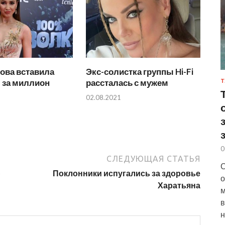
ова вставила
Экс-солистка группы Hi-Fi
 за миллион
рассталась с мужем
Т
02.08.2021
0
СЛЕДУЮЩАЯ СТАТЬЯ
С
ю
Поклонники испугались за здоровье
о
Харатьяна
м
в
н