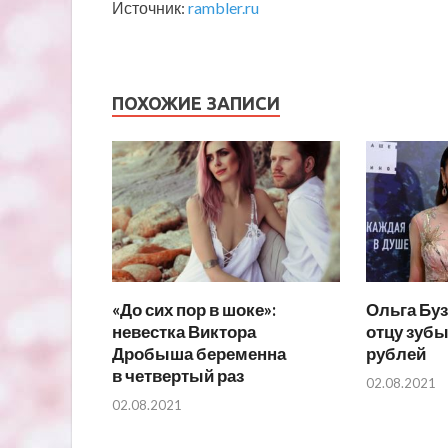
Источник:
rambler.ru
ПОХОЖИЕ ЗАПИСИ
«До сих пор в шоке»:
Ольга Буз
невестка Виктора
отцу зубы
Дробыша беременна
рублей
в четвертый раз
02.08.2021
02.08.2021