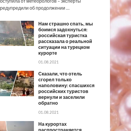
оступила от метеорологов – эксперты
редупредили об продолжении …
Нам страшно спать, мы
боимся задохнуться:
российская туристка
рассказала о реальной
ситуации на турецком
курорте
01.08.2021
Сказали, что отель
сгорел только
наполовину: спасшихся
российских туристов
вернули и заселили
обратно
01.08.2021
На курортах
распространяется