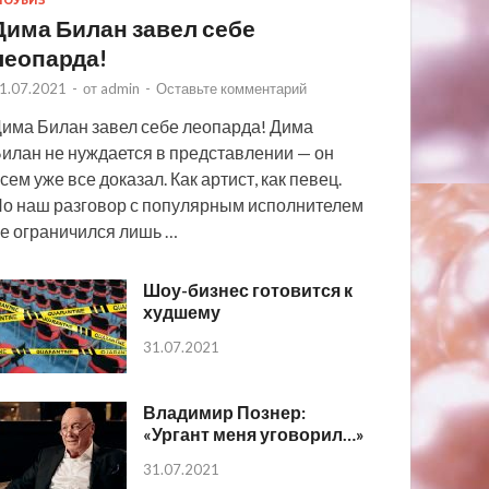
ОУБИЗ
Дима Билан завел себе
леопарда!
1.07.2021
-
от
admin
-
Оставьте комментарий
има Билан завел себе леопарда! Дима
илан не нуждается в представлении — он
сем уже все доказал. Как артист, как певец.
о наш разговор с популярным исполнителем
е ограничился лишь …
Шоу-бизнес готовится к
худшему
31.07.2021
Владимир Познер:
«Ургант меня уговорил…»
31.07.2021