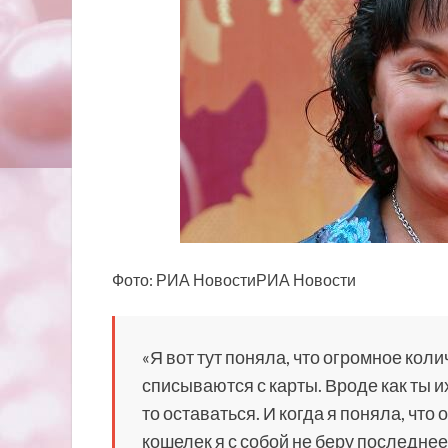
Фото: РИА НовостиРИА Новости
«Я вот тут поняла, что огромное
колич
списываются с карты. Вроде как ты их
то оставаться. И когда я поняла, что 
кошелек я с собой не беру последнее