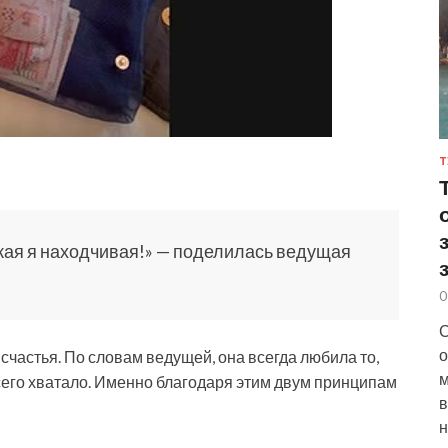
Т
какая я находчивая!» — поделилась ведущая
0
С
о
счастья. По словам ведущей, она всегда любила то,
м
всего хватало. Именно благодаря этим двум принципам
в
н