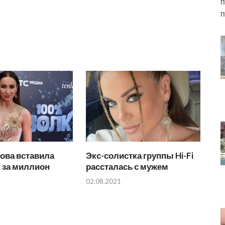
п
п
ова вставила
Экс-солистка группы Hi-Fi
 за миллион
рассталась с мужем
02.08.2021