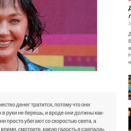
Ш
3
Д
Б
в
Н
н
ество денег тратится, потому что они
 в руки не берешь, и вроде они должны как-
они просто убегают со скоростью света, а
 время, смотрите, какую гадость я сделала»,