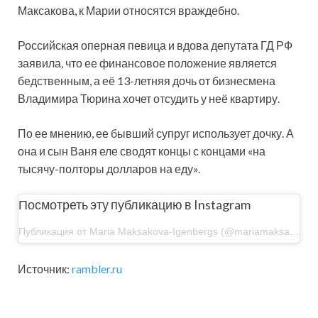
Максакова, к Марии относятся враждебно.
Российская оперная певица и вдова депутата ГД РФ
заявила, что ее финансовое положение является
бедственным, а её 13-летняя дочь от бизнесмена
Владимира Тюрина хочет отсудить у неё квартиру.
По ее мнению, ее бывший супруг использует дочку. А
она и сын Ваня еле сводят концы с концами «на
тысячу-полторы долларов на еду».
Посмотреть эту публикацию в Instagram
Публикация от Maria Maksakova-Igenbergs (@mariamaksakova)
Источник:
rambler.ru