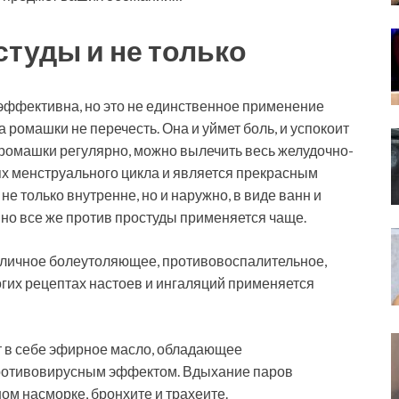
туды и не только
эффективна, но это не единственное применение
 ромашки не перечесть. Она и уймет боль, и успокоит
р ромашки регулярно, можно вылечить весь желудочно-
ях менструального цикла и является прекрасным
 только внутренне, но и наружно, в виде ванн и
, но все же против простуды применяется чаще.
тличное болеутоляющее, противовоспалительное,
огих рецептах настоев и ингаляций применяется
т в себе эфирное масло, обладающее
ротивовирусным эффектом. Вдыхание паров
м насморке, бронхите и трахеите.