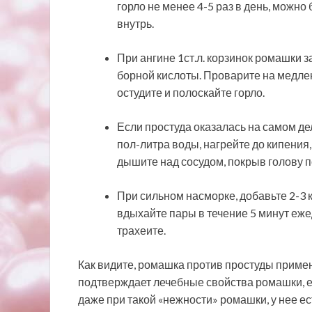
горло не менее 4-5 раз в день, можно
внутрь.
При ангине 1ст.л. корзинок ромашки 
борной кислоты. Проварите на медлен
остудите и полоскайте горло.
Если простуда оказалась на самом де
пол-литра воды, нагрейте до кипения,
дышите над сосудом, покрыв голову по
При сильном насморке, добавьте 2-3 к
вдыхайте пары в течение 5 минут еже
трахеите.
Как видите, ромашка против простуды применя
подтверждает лечебные свойства ромашки, 
даже при такой «нежности» ромашки, у нее ес