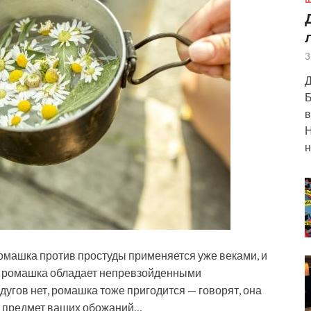
Ш
3
Д
Б
в
Н
н
машка против простуды применяется уже веками, и
что ромашка обладает непревзойденными
дугов нет, ромашка тоже пригодится — говорят, она
ит предмет ваших обожаний…