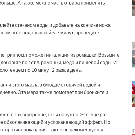
 больше. А также можно часть отвара применять
залейте стаканом воды и добавьте на кончике ножа
ном огне под крышкой 5-7 минут, процедите,
ле гриппом, поможет ингаляция из ромашки. Возьмите
 добавьте по 1ст.л. ромашки, меда и пищевой соды. И
лотенцем по 10 минут 2 раза в день.
апли этого масла в блюдце с горячей водой и
дневно. Эта мера также помогает при бронхите и
ется как внутренне, так и наружно. Это еще раз
ее обволакивающий и успокаивающий эффект. Но
ть противопоказания. Так ее не рекомендуется