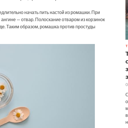
длительно начать пить настой из ромашки. При
 ангине — отвар. Полоскание отваром из корзинок
уде. Таким образом, ромашка против простуды
Т
0
С
о
м
в
н