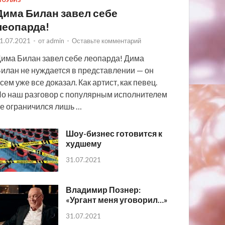
ОУБИЗ
Дима Билан завел себе
леопарда!
1.07.2021
-
от
admin
-
Оставьте комментарий
има Билан завел себе леопарда! Дима
илан не нуждается в представлении — он
сем уже все доказал. Как артист, как певец.
о наш разговор с популярным исполнителем
е ограничился лишь …
Шоу-бизнес готовится к
худшему
31.07.2021
Владимир Познер:
«Ургант меня уговорил…»
31.07.2021