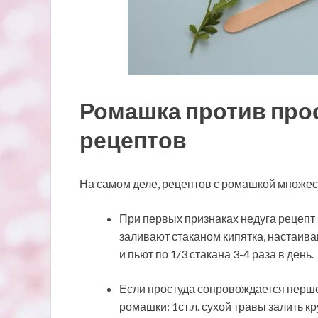
Ромашка против про
рецептов
На самом деле, рецептов с ромашкой множест
При первых признаках недуга рецепт 
заливают стаканом кипятка, настаива
и пьют по 1/3 стакана 3-4 раза в день.
Если простуда сопровождается перше
ромашки: 1ст.л. сухой травы залить к