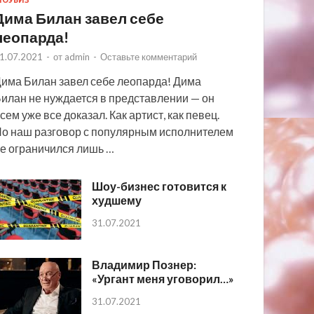
ОУБИЗ
Дима Билан завел себе
леопарда!
1.07.2021
-
от
admin
-
Оставьте комментарий
има Билан завел себе леопарда! Дима
илан не нуждается в представлении — он
сем уже все доказал. Как артист, как певец.
о наш разговор с популярным исполнителем
е ограничился лишь …
Шоу-бизнес готовится к
худшему
31.07.2021
Владимир Познер:
«Ургант меня уговорил…»
31.07.2021