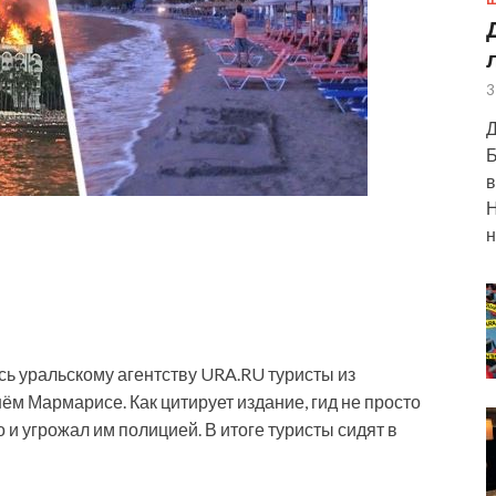
Ш
3
Д
Б
в
Н
н
ь уральскому агентству URA.RU туристы из
ём Мармарисе. Как цитирует издание, гид не просто
о и угрожал им полицией. В итоге туристы сидят в