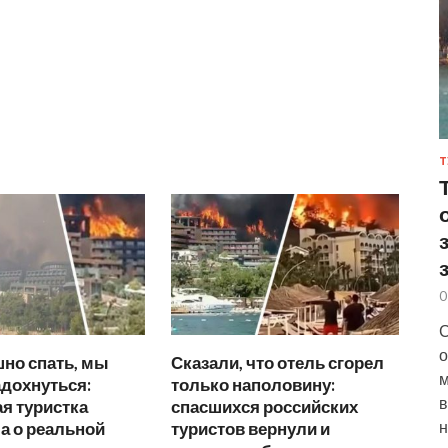
Т
0
С
о
но спать, мы
Сказали, что отель сгорел
м
дохнуться:
только наполовину:
в
я туристка
спасшихся российских
н
а о реальной
туристов вернули и