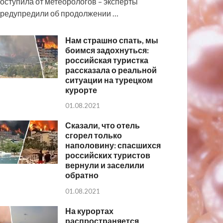
оступила от метеорологов – эксперты
редупредили об продолжении …
Нам страшно спать, мы
боимся задохнуться:
российская туристка
рассказала о реальной
ситуации на турецком
курорте
01.08.2021
Сказали, что отель
сгорел только
наполовину: спасшихся
российских туристов
вернули и заселили
обратно
01.08.2021
На курортах
распространяется