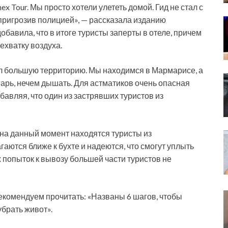
ex Tour. Мы просто хотели улететь домой. Гид не стал с
 пригрозив полицией», — рассказала изданию
бавила, что в итоге туристы заперты в отеле, причем
ехватку воздуха.
ил большую территорию. Мы находимся в Мармарисе, а
арь, нечем дышать. Для астматиков очень опасная
обавляя, что один из застрявших туристов из
е на данный момент находятся туристы из
аются ближе к бухте и надеются, что смогут уплыть
х попыток к вывозу большей части туристов не
рекомендуем прочитать: «Названы 6 шагов, чтобы
убрать живот».