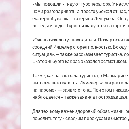
«Мы подошли к гиду от туроператора. У нас An
нами разговаривать, а просто убежал от нас,
екатеринбуженка Екатерина Лешукова. Она до
без еды и воды. Туристы жалуются на гарь и н
«Очень тяжело тут находиться. Пожар охват
соседний Ичмелер сгорел полностью. Всюду г
ситуация», — также рассказывает туристка, д
Екатеринбурга как раз оказался астматиком.
Также, как рассказала туристка, в Мармарис
выгоревшего курорта Ичмелер. «Они располаг
на пароме», — заявляет она. При этом никаки
наблюдается – также заявила пострадавшая.
Для тех, кому важен здоровый образ жизни, 
победить тягу к сладким перекусам и быстро 