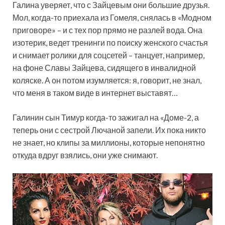
Галина уверяет, что с Зайцевым они большие друзья.
Мол, когда-то приехала из Гомеля, снялась в «Модном
приговоре» – и с тех пор прямо не разлей вода. Она
изотерик, ведет тренинги по поиску женского счастья
и снимает ролики для соцсетей – танцует, например,
на фоне Славы Зайцева, сидящего в инвалидной
коляске. А он потом изумляется: я, говорит, не знал,
что меня в таком виде в интернет выставят…
Галинин сын Тимур когда-то зажигал на «Доме-2, а
теперь они с сестрой Лючаной запели. Их пока никто
не знает, но клипы за миллионы, которые непонятно
откуда вдруг взялись, они уже снимают.