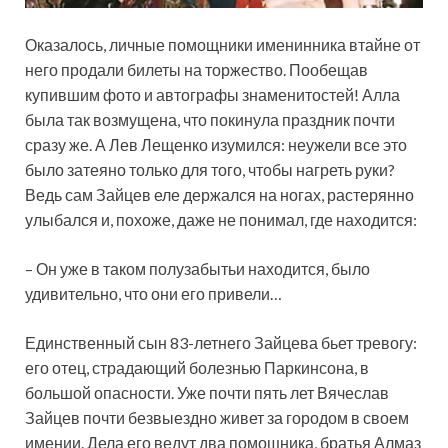
Оказалось, личные помощники именинника втайне от
него продали билеты на торжество. Пообещав
купившим фото и автографы знаменитостей! Алла
была так возмущена, что покинула праздник почти
сразу же. А Лев Лещенко изумился: неужели все это
было затеяно только для того, чтобы нагреть руки?
Ведь сам Зайцев еле держался на ногах, растерянно
улыбался и, похоже, даже не понимал, где находится:
– Он уже в таком полузабытьи находится, было
удивительно, что они его привели…
Единственный сын 83-летнего Зайцева бьет тревогу:
его отец, страдающий болезнью Паркинсона, в
большой опасности. Уже почти пять лет Вячеслав
Зайцев почти безвыездно живет за городом в своем
имении. Дела его ведут два помощника, братья Алмаз