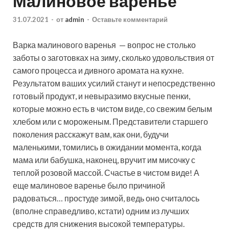
Малиновое варенье
31.07.2021
-
от
admin
-
Оставьте комментарий
Варка малинового варенья — вопрос не столько
заботы о заготовках на зиму, сколько удовольствия от
самого процесса и дивного аромата на кухне.
Результатом ваших усилий станут и непосредственно
готовый продукт, и невыразимо вкусные пенки,
которые можно есть в чистом
виде, со свежим белым
хлебом или с мороженым. Представители старшего
поколения расскажут вам, как они, будучи
маленькими, томились в ожидании момента, когда
мама или бабушка, наконец, вручит им мисочку с
теплой розовой массой. Счастье в чистом виде! А
еще малиновое варенье было причиной
радоваться… простуде зимой, ведь оно считалось
(вполне справедливо, кстати) одним из лучших
средств для снижения высокой температуры.