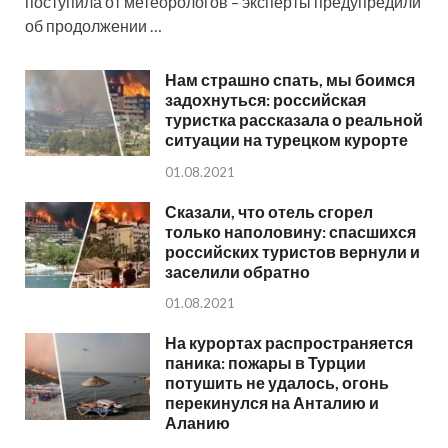
поступила от метеорологов – эксперты предупредили
об продолжении …
Нам страшно спать, мы боимся
задохнуться: российская
туристка рассказала о реальной
ситуации на турецком курорте
01.08.2021
Сказали, что отель сгорел
только наполовину: спасшихся
российских туристов вернули и
заселили обратно
01.08.2021
На курортах распространяется
паника: пожары в Турции
потушить не удалось, огонь
перекинулся на Анталию и
Аланию