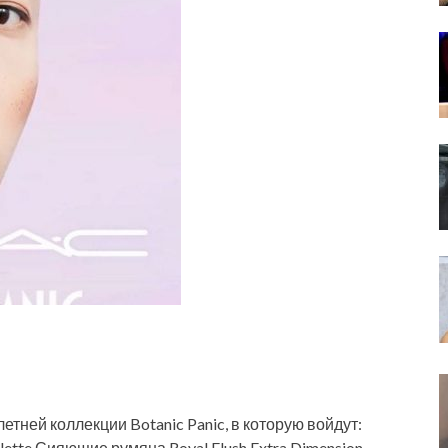
тней коллекции Botanic Panic, в которую войдут:
ette Сияющие румяна Royal Flush Extra Dimension