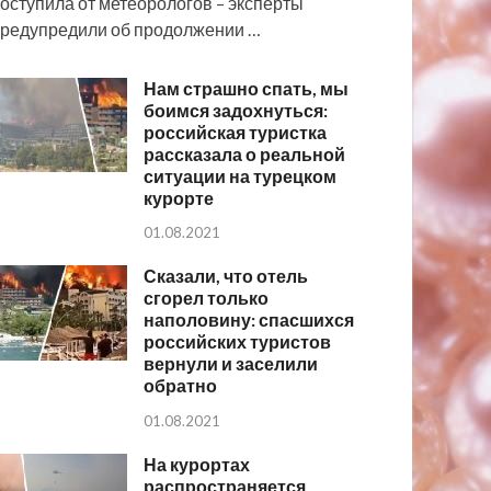
оступила от метеорологов – эксперты
редупредили об продолжении …
Нам страшно спать, мы
боимся задохнуться:
российская туристка
рассказала о реальной
ситуации на турецком
курорте
01.08.2021
Сказали, что отель
сгорел только
наполовину: спасшихся
российских туристов
вернули и заселили
обратно
01.08.2021
На курортах
распространяется