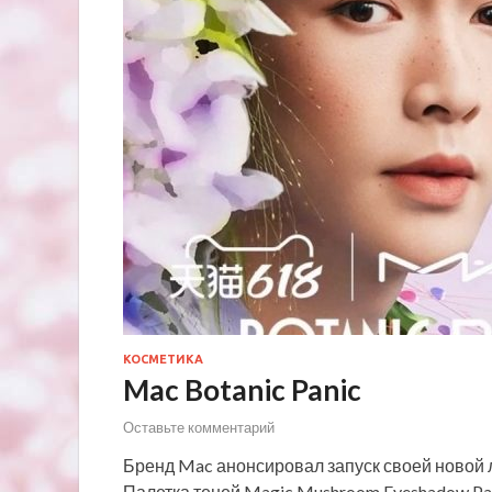
КОСМЕТИКА
Mac Botanic Panic
Оставьте комментарий
Бренд Mac анонсировал запуск своей новой ле
Палетка теней Magic Mushroom Eyeshadow Pal