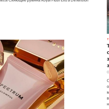
Т
О
С
о
м
в
н