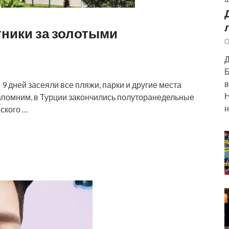
Ш
ники за золотыми
О
Д
Б
в
 дней засеяли все пляжи, парки и другие места
Н
апомним, в Турции закончились полуторанедельные
н
ского …