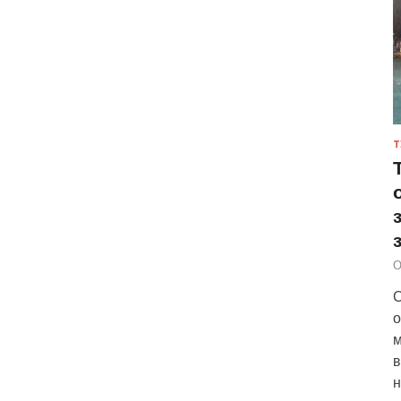
Т
О
С
о
м
в
н