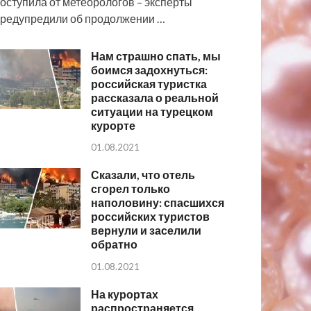
оступила от метеорологов – эксперты
редупредили об продолжении …
Нам страшно спать, мы
боимся задохнуться:
российская туристка
рассказала о реальной
ситуации на турецком
курорте
01.08.2021
Сказали, что отель
сгорел только
наполовину: спасшихся
российских туристов
вернули и заселили
обратно
01.08.2021
На курортах
распространяется