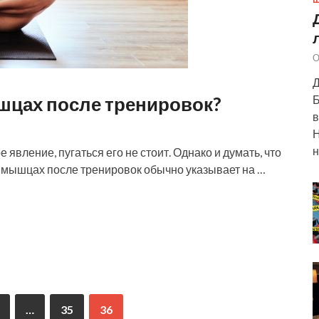
Ш
О
Д
шцах после тренировок?
Б
в
Н
н
явление, пугаться его не стоит. Однако и думать, что
 в мышцах после тренировок обычно указывает на …
…
35
36